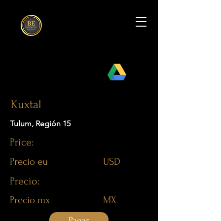
< Back
Drive
Kuxtal
Tulum, Región 15
Price:
Precio eu
USD
Precio:
Precio mx
MX
Pagar