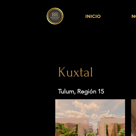
INICIO
N
< Back
Kuxtal
Tulum, Región 15