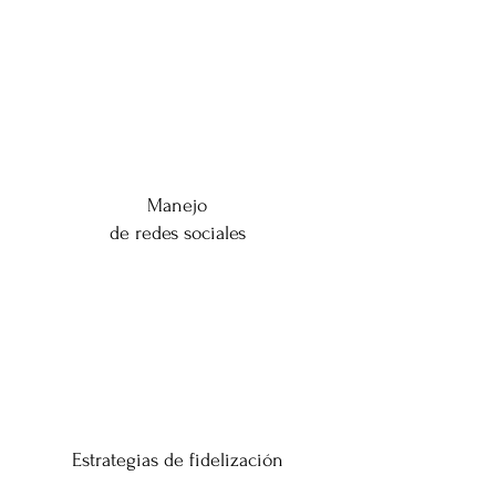
Agrega tu propio contenido a este
párrafo. Haz clic en "Editar texto" o
doble clic en el cuadro de texto
para personalizarlo.
Manejo
de redes sociales
Agrega tu propio contenido a este
párrafo. Haz clic en "Editar texto" o
doble clic en el cuadro de texto
para personalizarlo.
Estrategias de fidelización
Agrega tu propio contenido a este