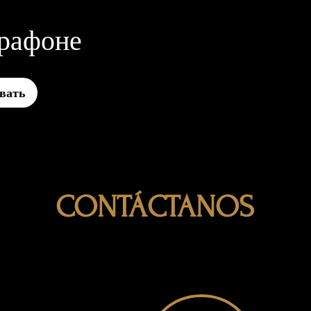
рафоне
вать
CONTÁCTANOS