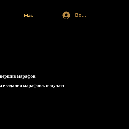
Войти
Más
авершив марафон.
се задания марафона, получает