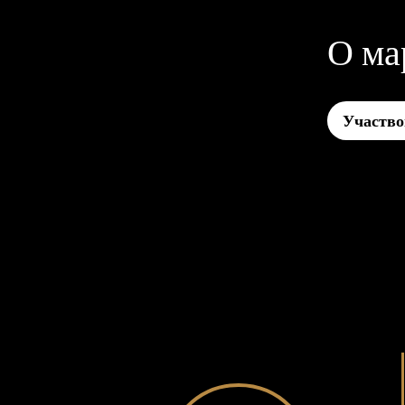
О ма
Участво