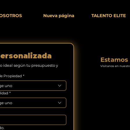
OSOTROS
Nueva página
TALENTO ELITE
ersonalizada
Estamos 
o ideal según tu presupuesto y 
Visitanos en nuestr
de Propiedad
*
ge uno
idad
*
ge uno
Acepto el uso de mis datos para ser contactado. 