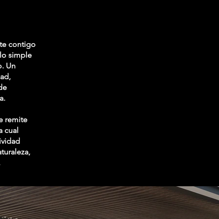
rte contigo
lo simple
o. Un
dad,
 de
a.
e remite
a cual
ividad
aturaleza,
.